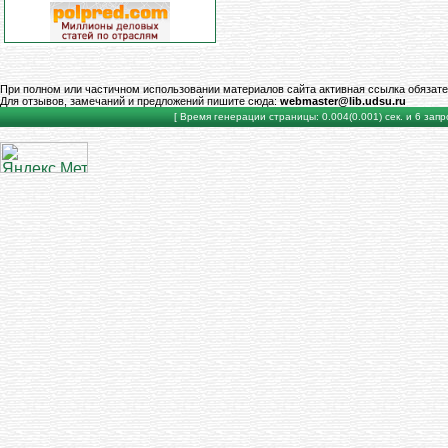
При полном или частичном использовании материалов сайта активная ссылка обязате
Для отзывов, замечаний и предложений пишите сюда:
webmaster@lib.udsu.ru
[ Время генерации страницы: 0.004(0.001) сек. и 6 запро