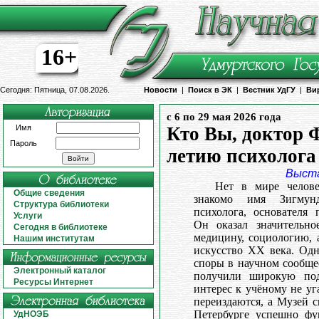
16+
Сегодня: Пятница, 07.08.2026.
Новости
|
Поиск в ЭК
|
Вестник УдГУ
|
Ви
с 6 по 29 мая 2026 года
Имя
Кто Вы, доктор 
Пароль
летию психолога
Выст
Нет в мире челов
Общие сведения
знакомо имя Зигмунд
Структура библиотеки
психолога, основателя 
Услуги
Он оказал значительно
Сегодня в библиотеке
медицину, социологию, 
Нашим институтам
искусство XX века. Од
споры в научном сообщес
Электронный каталог
получили широкую под
Ресурсы Интернет
интерес к учёному не уг
переиздаются, а Музей 
Петербурге успешно фу
УдНОЭБ