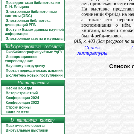
Президентская библиотека им
лет, привлекая посетител
Б. Н. Ельцина
На выставке представл
Электронные библиотечные
сочинений Фрейда на нем
системы (ЭБС)
а также его перепис
Электронная библиотека
воспоминания о нём.
диссертаций РГБ
Доступ к Базам данных научной
книгами, каждый сможет
информации
был Фрейд-человек.
Электронные газеты и журналы
(АБ, к. 403 (Зал ресурсов на
Список
О
Биобиблиография учёных УдГУ
литературы
Информационное
сопровождение
Список 
Научному сотруднику
Портал периодических изданий
Бюллетень новых поступлений
Наши проекты
Песни Победы
Ветер странствий
Конференция 2024
Конференция 2022
Строки войны
Книга памяти
Практические советы
Виртуальные выставки